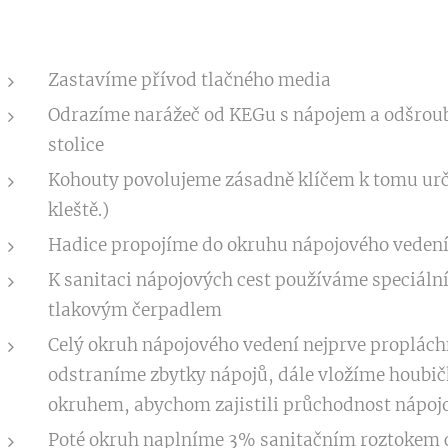
Zastavíme přívod tlačného media
Odrazíme narážeč od KEGu s nápojem a odšrou
stolice
Kohouty povolujeme zásadně klíčem k tomu ur
kleště.)
Hadice propojíme do okruhu nápojového veden
K sanitaci nápojových cest používáme speciální 
tlakovým čerpadlem
Celý okruh nápojového vedení nejprve proplác
odstraníme zbytky nápojů, dále vložíme houbičk
okruhem, abychom zajistili průchodnost nápoj
Poté okruh naplníme 3% sanitačním roztokem c