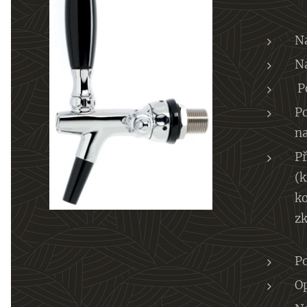
Na
N
Po
P
n
Př
(k
ko
z
Po
Op