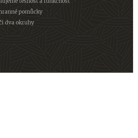
lujeme těsnost a funkčnost
chranné pomůcky
či dva okruhy