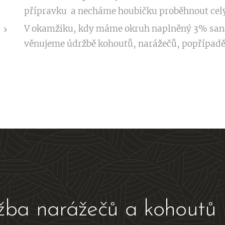
přípravku a necháme houbičku proběhnout ce
V okamžiku, kdy máme okruh naplněný 3% sani
věnujeme údržbě kohoutů, narážečů, popřípad
žba narážečů a kohoutů