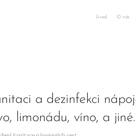
Úvod
O nás
itaci a dezinfekci nápoj
o, limonádu, víno, a jiné.
žení Sanitace nápojových cest.