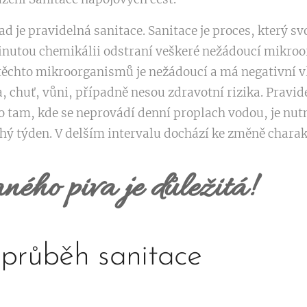
sad je pravidelná sanitace. Sanitace je proces, který
vinutou chemikálii odstraní veškeré nežádoucí mikroo
těchto mikroorganismů je nežádoucí a má negativní v
, chuť, vůni, případně nesou zdravotní rizika. Pravid
tam, kde se neprovádí denní proplach vodou, je nutn
hý týden. V delším intervalu dochází ke změně charak
ného piva je důležitá!
 průběh sanitace