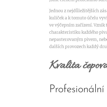
Jednou z nejdůležitějších zá
kuliček a k tomuto účelu vy
ve výčepním zařízení. Vznik 
charakteristiku každého piva
nepasterovaným pivem, nebo 
dalších provozech každý dru
Kvalita čepova
Profesionální