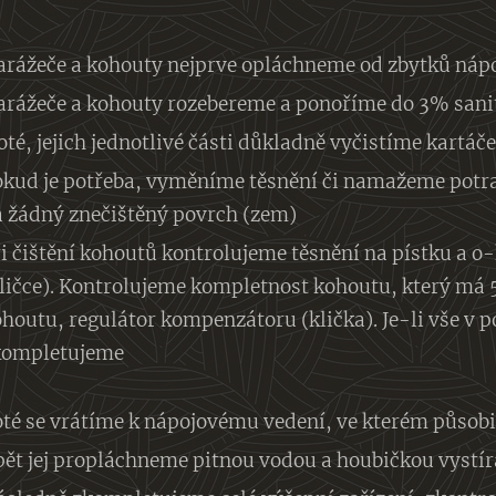
rážeče a kohouty nejprve opláchneme od zbytků nápoj
arážeče a kohouty rozebereme a ponoříme do 3% sanit
té, jejich jednotlivé části důkladně vyčistíme kart
okud je potřeba, vyměníme těsnění či namažeme potr
a žádný znečištěný povrch (zem)
i čištění kohoutů kontrolujeme těsnění na pístku a 
ličce). Kontrolujeme kompletnost kohoutu, který má 5
houtu, regulátor kompenzátoru (klička). Je-li vše v 
kompletujeme
té se vrátíme k nápojovému vedení, ve kterém působi
ět jej propláchneme pitnou vodou a houbičkou vystír