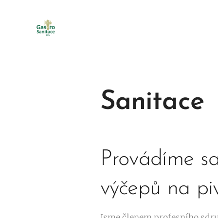
Sanitace
Provádíme san
výčepů na piv
Jsme členem profesního sdru