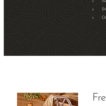
Ná
S
Ce
Fre