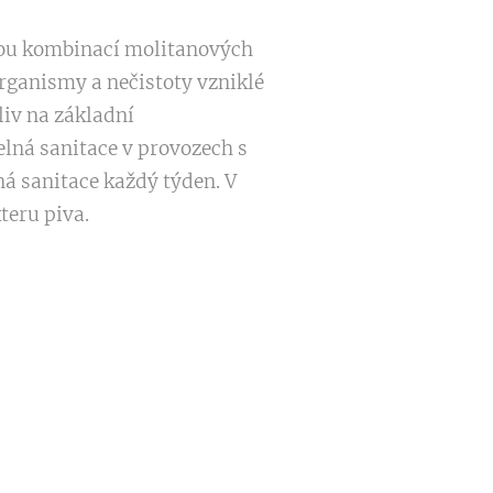
 svou kombinací molitanových
rganismy a nečistoty vzniklé
liv na základní
elná sanitace v provozech s
á sanitace každý týden. V
teru piva.