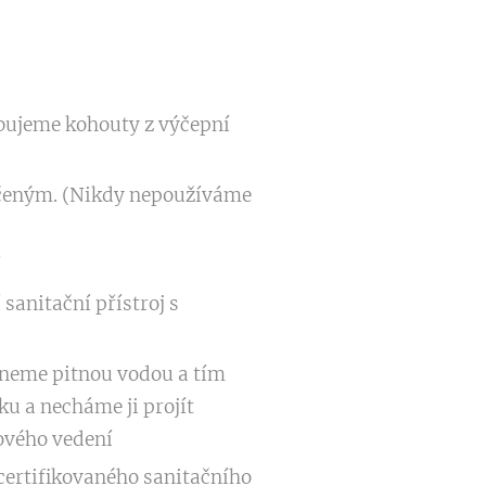
bujeme kohouty z výčepní
čeným. (Nikdy nepoužíváme
í
sanitační přístroj s
hneme pitnou vodou a tím
u a necháme ji projít
ového vedení
ertifikovaného sanitačního