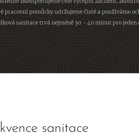
sledně zkompletujeme celé výčepní zařízení, zkontro
vé pracovní pomůcky udržujeme čisté a používáme o
lková sanitace trvá nejméně 30 - 40 minut pro jeden 
kvence sanitace