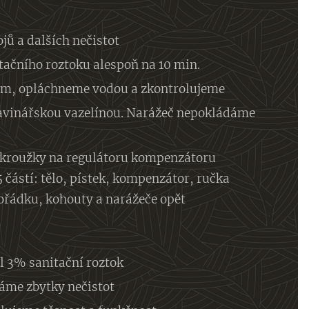
ů a dalších nečistot
ačního roztoku alespoň na 10 min.
áčem, opláchneme vodou a zkontrolujeme
avinářskou vazelínou. Narážeč nepokládáme
o-kroužky na regulátoru kompenzátoru
 částí: tělo, pístek, kompenzátor, ručka
pořádku, kohouty a narážeče opět
l 3% sanitační roztok
áme zbytky nečistot